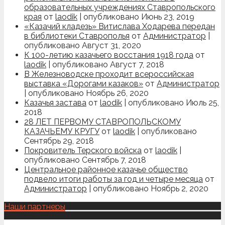
образовательных учреждениях Ставропольского
края
от
laodik
|
опубликовано Июнь 23, 2019
«Казачий кладезь» Витислава Ходарева передан
в библиотеки Ставрополья
от
Администратор
|
опубликовано Август 31, 2020
К 100-летию казачьего восстания 1918 года
от
laodik
|
опубликовано Август 7, 2018
В Железноводске проходит всероссийская
выставка «Дорогами казаков»
от
Администратор
|
опубликовано Ноябрь 26, 2020
Казачья застава
от
laodik
|
опубликовано Июль 25,
2018
28 ЛЕТ ПЕРВОМУ СТАВРОПОЛЬСКОМУ
КАЗАЧЬЕМУ КРУГУ
от
laodik
|
опубликовано
Сентябрь 29, 2018
Покровитель Терского войска
от
laodik
|
опубликовано Сентябрь 7, 2018
Центральное районное казачье общество
подвело итоги работы за год и четыре месяца
от
Администратор
|
опубликовано Ноябрь 2, 2020
Наши партнеры