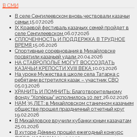
В СМИ
В селе Сенгилеевском вновь чествовали казачьи
семьи
15.07.2026
IX Краевой фестиваль казачьих семей пройдет в
селе Сенгилеевском
06.07.2026
СПЛОЧЕННОСТЬ И ПОДДЕРЖКА В ТРУДНОЕ
ВРЕМЯ
15.06.2026
Спортивные соревнования в Михайловске
посвятили казачьей удали
20.04.2026
НА СТАВРОПОЛЬЕ МОГУТ ВОССОЗДАТЬ
КАЗАЧЬИ КРЕПОСТИ XVIII ВЕКА
10.03.2026
На уроке Мужества в школе села Татарка с
ребятами встретился казак – участник СВО
05.03.2026
ХРАНИТЬ И ПОМНИТЬ: Благотворительному
фонду “Хопёрцы” исполнилось 10 лет
26.02.2026
НАМ 35 ЛЕТ: в Михайловском станичном казачьем
обществе прошел праздничный отчетный круг
19.02.2026
В Михайловске вручили кубанки юным казачатам
25.01.2026
В хуторе Дёмино прошёл ежегодный конкурс