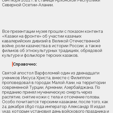
сентября 2022 г. в станице Архонской Республики
Северной Осетии-Алании.
Все презентации музея прошли с показом контента
«Казаки на фронте» об участии казачьих
кавалерийских дивизий в Великой Отечественной
войне, роли казачества в истории России, а также
фильмов об этнокультурных традициях, обрядовой
культуре и фольклоре терских казаков.
Справочно:
Святой апостол Варфоломей один из двенадцати
учеников Иисуса Христа, вместе с Филиппом
проповедовал в городах Малой Азии, на территории
современной Турции, Армении, Азербайджана. По
преданию принял мученическую смерть через
распятие, снятие кожи с тела и отсечение головы.
Особо почитается терскими казаками, после того, как
24 декабря 1890 года император Александр III издал
указ, которым установил день войскового праздника и