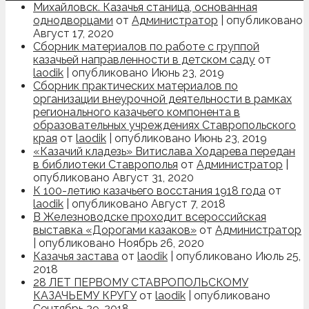
Михайловск. Казачья станица, основанная
однодворцами
от
Администратор
|
опубликовано
Август 17, 2020
Сборник материалов по работе с группой
казачьей направленности в детском саду
от
laodik
|
опубликовано Июнь 23, 2019
Сборник практических материалов по
организации внеурочной деятельности в рамках
регионального казачьего компонента в
образовательных учреждениях Ставропольского
края
от
laodik
|
опубликовано Июнь 23, 2019
«Казачий кладезь» Витислава Ходарева передан
в библиотеки Ставрополья
от
Администратор
|
опубликовано Август 31, 2020
К 100-летию казачьего восстания 1918 года
от
laodik
|
опубликовано Август 7, 2018
В Железноводске проходит всероссийская
выставка «Дорогами казаков»
от
Администратор
|
опубликовано Ноябрь 26, 2020
Казачья застава
от
laodik
|
опубликовано Июль 25,
2018
28 ЛЕТ ПЕРВОМУ СТАВРОПОЛЬСКОМУ
КАЗАЧЬЕМУ КРУГУ
от
laodik
|
опубликовано
Сентябрь 29, 2018