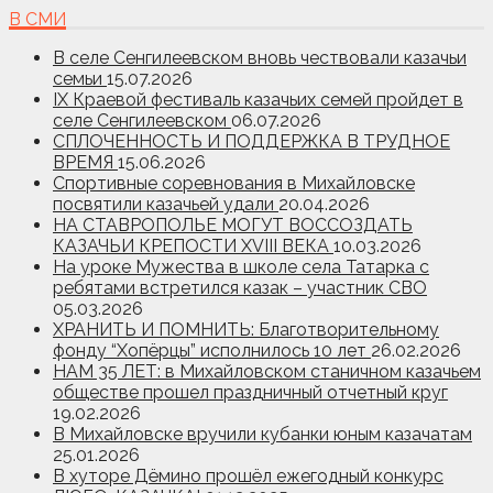
В СМИ
В селе Сенгилеевском вновь чествовали казачьи
семьи
15.07.2026
IX Краевой фестиваль казачьих семей пройдет в
селе Сенгилеевском
06.07.2026
СПЛОЧЕННОСТЬ И ПОДДЕРЖКА В ТРУДНОЕ
ВРЕМЯ
15.06.2026
Спортивные соревнования в Михайловске
посвятили казачьей удали
20.04.2026
НА СТАВРОПОЛЬЕ МОГУТ ВОССОЗДАТЬ
КАЗАЧЬИ КРЕПОСТИ XVIII ВЕКА
10.03.2026
На уроке Мужества в школе села Татарка с
ребятами встретился казак – участник СВО
05.03.2026
ХРАНИТЬ И ПОМНИТЬ: Благотворительному
фонду “Хопёрцы” исполнилось 10 лет
26.02.2026
НАМ 35 ЛЕТ: в Михайловском станичном казачьем
обществе прошел праздничный отчетный круг
19.02.2026
В Михайловске вручили кубанки юным казачатам
25.01.2026
В хуторе Дёмино прошёл ежегодный конкурс