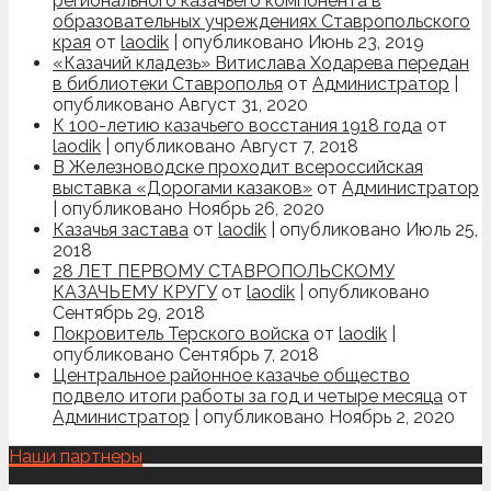
регионального казачьего компонента в
образовательных учреждениях Ставропольского
края
от
laodik
|
опубликовано Июнь 23, 2019
«Казачий кладезь» Витислава Ходарева передан
в библиотеки Ставрополья
от
Администратор
|
опубликовано Август 31, 2020
К 100-летию казачьего восстания 1918 года
от
laodik
|
опубликовано Август 7, 2018
В Железноводске проходит всероссийская
выставка «Дорогами казаков»
от
Администратор
|
опубликовано Ноябрь 26, 2020
Казачья застава
от
laodik
|
опубликовано Июль 25,
2018
28 ЛЕТ ПЕРВОМУ СТАВРОПОЛЬСКОМУ
КАЗАЧЬЕМУ КРУГУ
от
laodik
|
опубликовано
Сентябрь 29, 2018
Покровитель Терского войска
от
laodik
|
опубликовано Сентябрь 7, 2018
Центральное районное казачье общество
подвело итоги работы за год и четыре месяца
от
Администратор
|
опубликовано Ноябрь 2, 2020
Наши партнеры