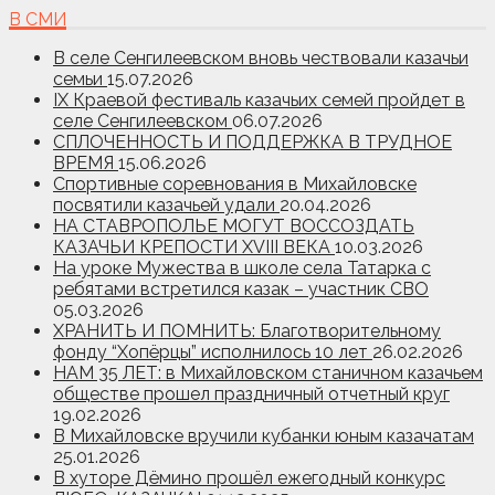
В СМИ
В селе Сенгилеевском вновь чествовали казачьи
семьи
15.07.2026
IX Краевой фестиваль казачьих семей пройдет в
селе Сенгилеевском
06.07.2026
СПЛОЧЕННОСТЬ И ПОДДЕРЖКА В ТРУДНОЕ
ВРЕМЯ
15.06.2026
Спортивные соревнования в Михайловске
посвятили казачьей удали
20.04.2026
НА СТАВРОПОЛЬЕ МОГУТ ВОССОЗДАТЬ
КАЗАЧЬИ КРЕПОСТИ XVIII ВЕКА
10.03.2026
На уроке Мужества в школе села Татарка с
ребятами встретился казак – участник СВО
05.03.2026
ХРАНИТЬ И ПОМНИТЬ: Благотворительному
фонду “Хопёрцы” исполнилось 10 лет
26.02.2026
НАМ 35 ЛЕТ: в Михайловском станичном казачьем
обществе прошел праздничный отчетный круг
19.02.2026
В Михайловске вручили кубанки юным казачатам
25.01.2026
В хуторе Дёмино прошёл ежегодный конкурс