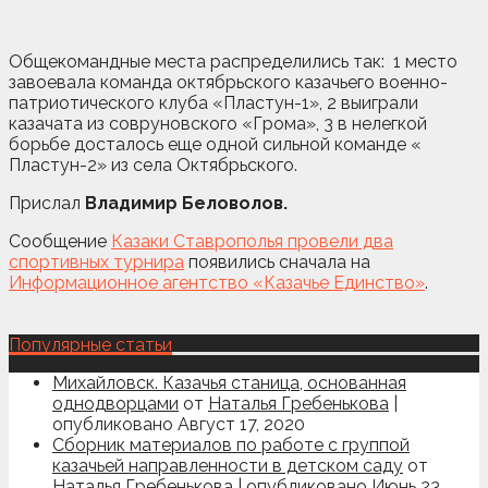
Общекомандные места распределились так: 1 место
завоевала команда октябрьского казачьего военно-
патриотического клуба «Пластун-1», 2 выиграли
казачата из совруновского «Грома», 3 в нелегкой
борьбе досталось еще одной сильной команде «
Пластун-2» из села Октябрьского.
Прислал
Владимир Беловолов.
Сообщение
Казаки Ставрополья провели два
спортивных турнира
появились сначала на
Информационное агентство «Казачье Единство»
.
Популярные статьи
Михайловск. Казачья станица, основанная
однодворцами
от
Наталья Гребенькова
|
опубликовано Август 17, 2020
Сборник материалов по работе с группой
казачьей направленности в детском саду
от
Наталья Гребенькова
|
опубликовано Июнь 23,