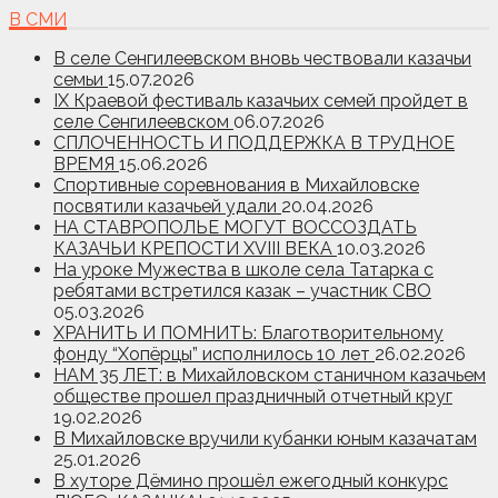
В СМИ
В селе Сенгилеевском вновь чествовали казачьи
семьи
15.07.2026
IX Краевой фестиваль казачьих семей пройдет в
селе Сенгилеевском
06.07.2026
СПЛОЧЕННОСТЬ И ПОДДЕРЖКА В ТРУДНОЕ
ВРЕМЯ
15.06.2026
Спортивные соревнования в Михайловске
посвятили казачьей удали
20.04.2026
НА СТАВРОПОЛЬЕ МОГУТ ВОССОЗДАТЬ
КАЗАЧЬИ КРЕПОСТИ XVIII ВЕКА
10.03.2026
На уроке Мужества в школе села Татарка с
ребятами встретился казак – участник СВО
05.03.2026
ХРАНИТЬ И ПОМНИТЬ: Благотворительному
фонду “Хопёрцы” исполнилось 10 лет
26.02.2026
НАМ 35 ЛЕТ: в Михайловском станичном казачьем
обществе прошел праздничный отчетный круг
19.02.2026
В Михайловске вручили кубанки юным казачатам
25.01.2026
В хуторе Дёмино прошёл ежегодный конкурс