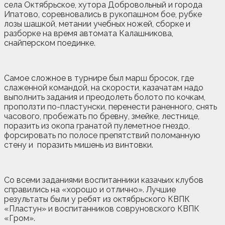
села Октябрьское, хутора Добровольный и города
Ипатово, соревновались в рукопашном бое, рубке
лозы шашкой, метании учебных ножей, сборке и
разборке на время автомата Калашникова,
снайперском поединке.
Самое сложное в турнире был марш бросок, где
слаженной командой, на скорости, казачатам надо
выполнить задания и преодолеть болото по кочкам,
проползти по-пластунски, перенести раненного, снять
часового, пробежать по бревну, змейке, лестнице,
поразить из окопа гранатой пулеметное гнездо,
форсировать по полосе препятствий поломанную
стену и поразить мишень из винтовки.
Со всеми заданиями воспитанники казачьих клубов
справились на «хорошо и отлично». Лучшие
результаты были у ребят из октябрьского КВПК
«Пластун» и воспитанников совруновского КВПК
«Гром».