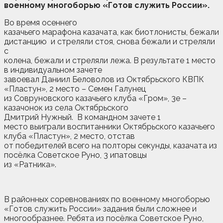
военному многоборью «Готов служить России».
Во время осеннего
казачьего марафона казачата, как биотлонисты, бежали
дистанцию и стреляли стоя, снова бежали и стреляли
с
колена, бежали и стреляли лежа. В результате 1 место
в индивидуальном зачете
завоевал Даниил Беловолов из Октябрьского КВПК
«Пластун», 2 место – Семен Галунец
из Совруновского казачьего клуба «Гром», 3е –
казачонок из села Октябрьского
Дмитрий Нужный. В командном зачете 1
место выиграли воспитанники Октябрьского казачьего
клуба «Пластун», 2 место, отстав
от победителей всего на полторы секунды, казачата из
посёлка Советское Руно, 3 ипатовцы
из «Ратника».
В районных соревнованиях по военному многоборью
«Готов служить России» задания были сложнее и
многообразнее. Ребята из посёлка Советское Руно,