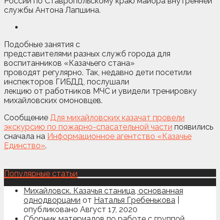
России по Ставропольскому краю майора внутренней
службы Антона Лапшина.
Подобные занятия с
представителями разных служб города для
воспитанников «Казачьего стана»
проводят регулярно. Так, недавно дети посетили
инспекторов ГИБДД, послушали
лекцию от работников МЧС и увидели тренировку
михайловских омоновцев.
Сообщение
Для михайловских казачат провели
экскурсию по пожарно-спасательной части
появились
сначала на
Информационное агентство «Казачье
Единство»
.
Популярные статьи
Михайловск. Казачья станица, основанная
однодворцами
от
Наталья Гребенькова
|
опубликовано Август 17, 2020
Сборник материалов по работе с группой