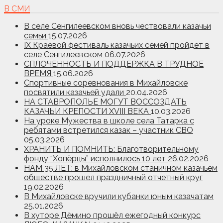
В СМИ
В селе Сенгилеевском вновь чествовали казачьи
семьи
15.07.2026
IX Краевой фестиваль казачьих семей пройдет в
селе Сенгилеевском
06.07.2026
СПЛОЧЕННОСТЬ И ПОДДЕРЖКА В ТРУДНОЕ
ВРЕМЯ
15.06.2026
Спортивные соревнования в Михайловске
посвятили казачьей удали
20.04.2026
НА СТАВРОПОЛЬЕ МОГУТ ВОССОЗДАТЬ
КАЗАЧЬИ КРЕПОСТИ XVIII ВЕКА
10.03.2026
На уроке Мужества в школе села Татарка с
ребятами встретился казак – участник СВО
05.03.2026
ХРАНИТЬ И ПОМНИТЬ: Благотворительному
фонду “Хопёрцы” исполнилось 10 лет
26.02.2026
НАМ 35 ЛЕТ: в Михайловском станичном казачьем
обществе прошел праздничный отчетный круг
19.02.2026
В Михайловске вручили кубанки юным казачатам
25.01.2026
В хуторе Дёмино прошёл ежегодный конкурс