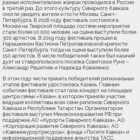
разных исполнительских жанрах проводился в России
в третий раз. До этого культуру Северного Кавказа
смогли увидеть жители и гости Москвы, Санкт-
Петербурга. В 2018 году фестиваль состоялся в
Москве на Тверской площади, гостями мероприятия
стали более 10 000 человек, на сцене выступили более
300 артистов. В 2019 году фестиваль прошел в
Нарышкином бастионе Петропавловской крепости
Санкт-Петербурга, тогда на сцене выступили более
150 артистов. В числе победителей также был казачий
дуэт из ставропольского поселка Советское Руно –
Александр Решетняк и Надежда Коваленко.
В этом году чести принять победителей региональных
этапов фестиваля удостоилась Казань. Главным
событием фестиваля стал гала-концерт на площадке
центра семьи «Казан», в котором приняли участие
ведущие коллективы всех семи регионов Северного
Кавказа и Республики Татарстан. Организатором
фестиваля выступил Минэкономразвития РФ при
поддержке АО «Курорты Северного Кавказа», АО
«Корпорация развития Северного Кавказа», АО
«Кавминкурортресурсы», фонда «Посети Кавказ» и
информационной поддержке агентства ТАСС.