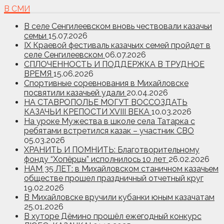
В СМИ
В селе Сенгилеевском вновь чествовали казачьи
семьи
15.07.2026
IX Краевой фестиваль казачьих семей пройдет в
селе Сенгилеевском
06.07.2026
СПЛОЧЕННОСТЬ И ПОДДЕРЖКА В ТРУДНОЕ
ВРЕМЯ
15.06.2026
Спортивные соревнования в Михайловске
посвятили казачьей удали
20.04.2026
НА СТАВРОПОЛЬЕ МОГУТ ВОССОЗДАТЬ
КАЗАЧЬИ КРЕПОСТИ XVIII ВЕКА
10.03.2026
На уроке Мужества в школе села Татарка с
ребятами встретился казак – участник СВО
05.03.2026
ХРАНИТЬ И ПОМНИТЬ: Благотворительному
фонду “Хопёрцы” исполнилось 10 лет
26.02.2026
НАМ 35 ЛЕТ: в Михайловском станичном казачьем
обществе прошел праздничный отчетный круг
19.02.2026
В Михайловске вручили кубанки юным казачатам
25.01.2026
В хуторе Дёмино прошёл ежегодный конкурс