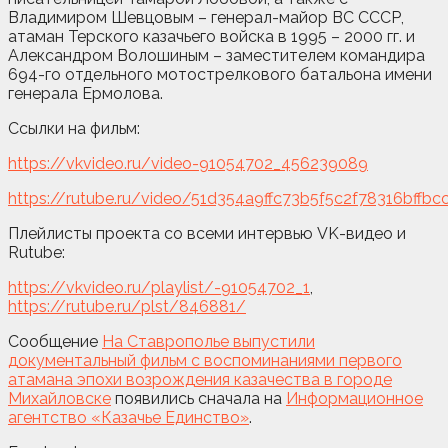
Владимиром Шевцовым – генерал-майор ВС СССР,
атаман Терского казачьего войска в 1995 – 2000 гг. и
Александром Волошиным – заместителем командира
694-го отдельного мотострелкового батальона имени
генерала Ермолова.
Ссылки на фильм:
https://vkvideo.ru/video-91054702_456239089
https://rutube.ru/video/51d354a9ffc73b5f5c2f78316bffbc
Плейлисты проекта со всеми интервью VK-видео и
Rutube:
https://vkvideo.ru/playlist/-91054702_1
,
https://rutube.ru/plst/846881/
Сообщение
На Ставрополье выпустили
документальный фильм с воспоминаниями первого
атамана эпохи возрождения казачества в городе
Михайловске
появились сначала на
Информационное
агентство «Казачье Единство»
.