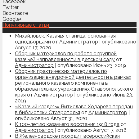
Facebook
Twitter
Вконтакте
Google+
Популярные статьи
Михайловск. Казачья станица, основанная
однодворцами
от
Администратор
|
опубликовано
Август 17, 2020
Сборник материалов по работе с группой
казачьей направленности в детском саду
от
Администратор
|
опубликовано Июнь 23, 2019
Сборник практических материалов по
организации внеурочной деятельности в рамках
регионального казачьего компонента в
образовательных учреждениях Ставропольского
края
от
Администратор
|
опубликовано Июнь 23,
2019
«Казачий кладезь» Витислава Ходарева передан
в библиотеки Ставрополья
от
Администратор
|
опубликовано Август 31, 2020
К 100-летию казачьего восстания 1918 года
от
Администратор
|
опубликовано Август 7, 2018
В Железноводске проходит всероссийская