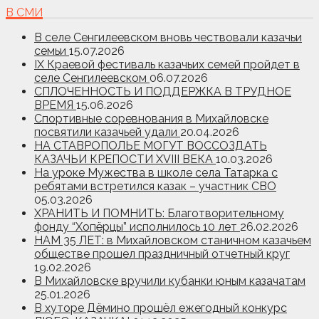
В СМИ
В селе Сенгилеевском вновь чествовали казачьи
семьи
15.07.2026
IX Краевой фестиваль казачьих семей пройдет в
селе Сенгилеевском
06.07.2026
СПЛОЧЕННОСТЬ И ПОДДЕРЖКА В ТРУДНОЕ
ВРЕМЯ
15.06.2026
Спортивные соревнования в Михайловске
посвятили казачьей удали
20.04.2026
НА СТАВРОПОЛЬЕ МОГУТ ВОССОЗДАТЬ
КАЗАЧЬИ КРЕПОСТИ XVIII ВЕКА
10.03.2026
На уроке Мужества в школе села Татарка с
ребятами встретился казак – участник СВО
05.03.2026
ХРАНИТЬ И ПОМНИТЬ: Благотворительному
фонду “Хопёрцы” исполнилось 10 лет
26.02.2026
НАМ 35 ЛЕТ: в Михайловском станичном казачьем
обществе прошел праздничный отчетный круг
19.02.2026
В Михайловске вручили кубанки юным казачатам
25.01.2026
В хуторе Дёмино прошёл ежегодный конкурс