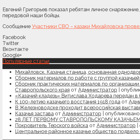
Евгений Григорьев показал ребятам личное снаряжение,
передовой наши бойцы.
Сообщение
Участники СВО – казаки Михайловска пров
Facebook
Twitter
Вконтакте
Google+
Популярные статьи
Михайловск. Казачья станица, основанная однодв
Сборник материалов по работе с группой казачьей
Сборник практических материалов по организации 
Ставропольского края
от
Администратор
|
опублик
«Казачий кладезь» Витислава Ходарева передан в
К 100-летию казачьего восстания 1918 года
от
Адм
В Железноводске проходит всероссийская выстав
Казачья застава
от
Администратор
|
опубликовано 
28 ЛЕТ ПЕРВОМУ СТАВРОПОЛЬСКОМУ КАЗАЧЬЕМ
Покровитель Терского войска
от
Администратор
|
Центральное районное казачье общество подвело и