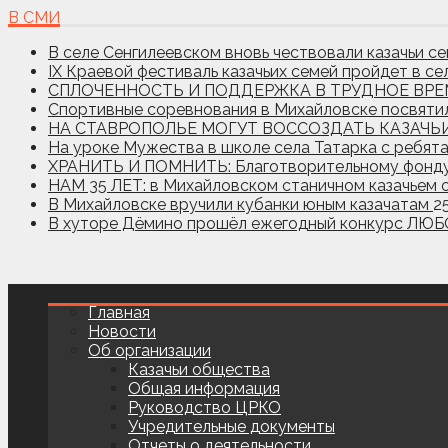
В СМИ
В селе Сенгилеевском вновь чествовали казачьи с
IX Краевой фестиваль казачьих семей пройдет в с
СПЛОЧЕННОСТЬ И ПОДДЕРЖКА В ТРУДНОЕ ВР
Спортивные соревнования в Михайловске посвятил
НА СТАВРОПОЛЬЕ МОГУТ ВОССОЗДАТЬ КАЗАЧЬИ 
На уроке Мужества в школе села Татарка с ребят
ХРАНИТЬ И ПОМНИТЬ: Благотворительному фонду 
НАМ 35 ЛЕТ: в Михайловском станичном казачьем 
В Михайловске вручили кубанки юным казачатам
2
В хуторе Дёмино прошёл ежегодный конкурс ЛЮБ
Главная
Новости
Об организации
Казачьи общества
Общая информация
Руководство ЦРКО
Учредительные документы
Отчеты о деятельности