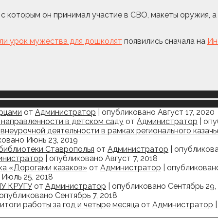
 с которым он принимал участие в СВО, макеты оружия, а
ели урок мужества для дошколят
появились сначала на
Ин
орцами
от
Администратор
|
опубликовано Август 17, 2020
 направленности в детском саду
от
Администратор
|
опу
внеурочной деятельности в рамках регионального казач
овано Июнь 23, 2019
 библиотеки Ставрополья
от
Администратор
|
опубликова
инистратор
|
опубликовано Август 7, 2018
ка «Дорогами казаков»
от
Администратор
|
опубликовано
Июль 25, 2018
У КРУГУ
от
Администратор
|
опубликовано Сентябрь 29,
опубликовано Сентябрь 7, 2018
тоги работы за год и четыре месяца
от
Администратор